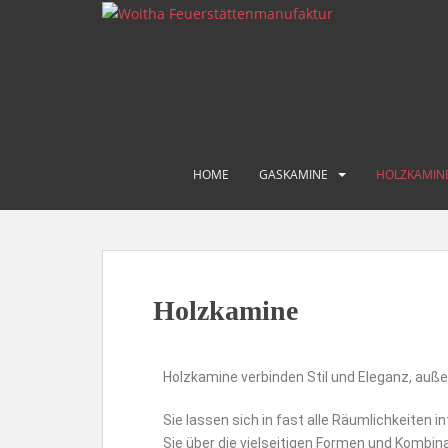
S
k
i
p
t
o
m
a
HOME
GASKAMINE
HOLZKAMIN
i
n
c
o
n
Holzkamine
t
e
n
t
Holzkamine verbinden Stil und Eleganz, auße
Sie lassen sich in fast alle Räumlichkeiten i
Sie über die vielseitigen Formen und Kombin