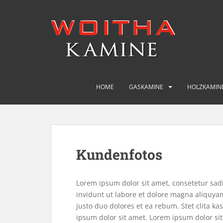
S
k
i
p
t
o
m
a
HOME
GASKAMINE
HOLZKAMIN
i
n
c
o
n
Kundenfotos
t
e
n
Lorem ipsum dolor sit amet, consetetur sa
t
invidunt ut labore et dolore magna aliquyam
justo duo dolores et ea rebum. Stet clita k
ipsum dolor sit amet. Lorem ipsum dolor si