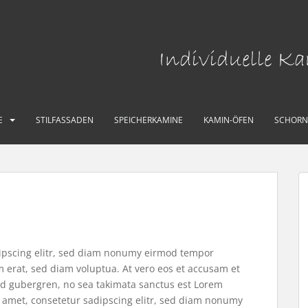
Individuelle K
E
STILFASSADEN
SPEICHERKAMINE
KAMIN-ÖFEN
SCHORN
dipscing elitr, sed diam nonumy eirmod tempor
 erat, sed diam voluptua. At vero eos et accusam et
asd gubergren, no sea takimata sanctus est Lorem
t amet, consetetur sadipscing elitr, sed diam nonumy