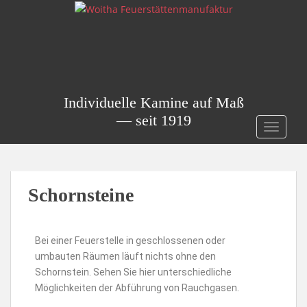
S
k
i
p
t
o
Individuelle Kamine auf Maß
m
a
— seit 1919
TOGGLE
i
n
c
o
Schornsteine
n
t
e
Bei einer Feuerstelle in geschlossenen oder
n
umbauten Räumen läuft nichts ohne den
t
Schornstein. Sehen Sie hier unterschiedliche
Möglichkeiten der Abführung von Rauchgasen.