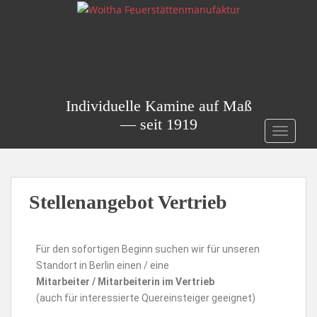
S
k
i
p
t
o
Individuelle Kamine auf Maß
m
a
— seit 1919
TOGGLE
i
n
c
o
Stellenangebot Vertrieb
n
t
e
Für den sofortigen Beginn suchen wir für unseren
n
Standort in Berlin einen / eine
t
Mitarbeiter / Mitarbeiterin im Vertrieb
(auch für interessierte Quereinsteiger geeignet)